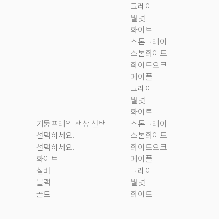
그레이
월넛
화이트
스톤그레이
스톤화이트
화이트오크
메이플
그레이
월넛
화이트
기둥프레임 색상 선택
스톤그레이
선택하세요.
스톤화이트
선택하세요.
화이트오크
화이트
메이플
실버
그레이
블랙
월넛
골드
화이트